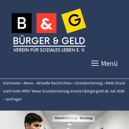
Zum
Inhalt
springen
Menü
Startseite
»
News - Aktuelle Nachrichten
»
Grundsicherung
»
Mehr Druck
statt mehr Hilfe? Neue Grundsicherung ersetzt Bürgergeld ab Juli 2026
– Umfrage!