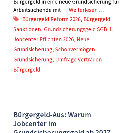
Bürgergeld in eine neue Grundsicherung für
Arbeitsuchende mit …
Weiterlesen …
Schlagwörter
Bürgergeld Reform 2026
,
Bürgergeld
Sanktionen
,
Grundsicherungsgeld SGB II
,
Jobcenter Pflichten 2026
,
Neue
Grundsicherung
,
Schonvermögen
Grundsicherung
,
Umfrage Vertrauen
Bürgergeld
Bürgergeld-Aus: Warum
Jobcenter im
Grundsicherungsgeld ab 2027