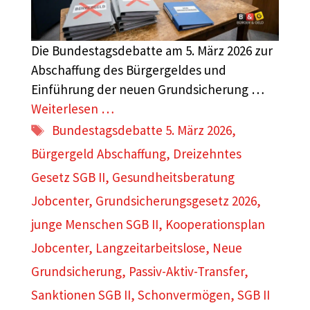
Die Bundestagsdebatte am 5. März 2026 zur
Abschaffung des Bürgergeldes und
Einführung der neuen Grundsicherung …
Weiterlesen …
Schlagwörter
Bundestagsdebatte 5. März 2026
,
Bürgergeld Abschaffung
,
Dreizehntes
Gesetz SGB II
,
Gesundheitsberatung
Jobcenter
,
Grundsicherungsgesetz 2026
,
junge Menschen SGB II
,
Kooperationsplan
Jobcenter
,
Langzeitarbeitslose
,
Neue
Grundsicherung
,
Passiv-Aktiv-Transfer
,
Sanktionen SGB II
,
Schonvermögen
,
SGB II