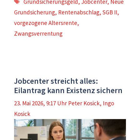
Schlagwörter
Grundsicherungsgeld
,
Jobcenter
,
Neue
Grundsicherung
,
Rentenabschlag
,
SGB II
,
vorgezogene Altersrente
,
Zwangsverrentung
Jobcenter streicht alles:
Eilantrag kann Existenz sichern
23. Mai 2026, 9:17 Uhr
Peter Kosick
,
Ingo
Kosick