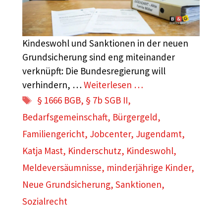
Kindeswohl und Sanktionen in der neuen
Grundsicherung sind eng miteinander
verknüpft: Die Bundesregierung will
verhindern, …
Weiterlesen …
Schlagwörter
§ 1666 BGB
,
§ 7b SGB II
,
Bedarfsgemeinschaft
,
Bürgergeld
,
Familiengericht
,
Jobcenter
,
Jugendamt
,
Katja Mast
,
Kinderschutz
,
Kindeswohl
,
Meldeversäumnisse
,
minderjährige Kinder
,
Neue Grundsicherung
,
Sanktionen
,
Sozialrecht