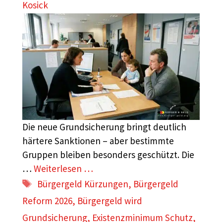
Kosick
Die neue Grundsicherung bringt deutlich
härtere Sanktionen – aber bestimmte
Gruppen bleiben besonders geschützt. Die
…
Weiterlesen …
Schlagwörter
Bürgergeld Kürzungen
,
Bürgergeld
Reform 2026
,
Bürgergeld wird
Grundsicherung
,
Existenzminimum Schutz
,