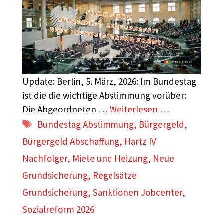
Update: Berlin, 5. März, 2026: Im Bundestag
ist die die wichtige Abstimmung vorüber:
Die Abgeordneten …
Weiterlesen …
Schlagwörter
Bundestag Abstimmung
,
Bürgergeld
,
Bürgergeld Abschaffung
,
Hartz IV
Nachfolger
,
Miete und Heizung
,
Neue
Grundsicherung
,
Regelsätze
Grundsicherung
,
Sanktionen Jobcenter
,
Sozialreform 2026