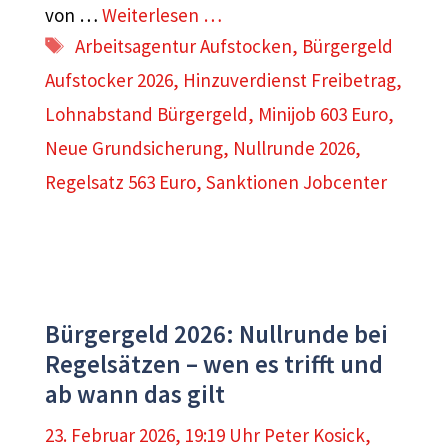
von …
Weiterlesen …
Schlagwörter
Arbeitsagentur Aufstocken
,
Bürgergeld
Aufstocker 2026
,
Hinzuverdienst Freibetrag
,
Lohnabstand Bürgergeld
,
Minijob 603 Euro
,
Neue Grundsicherung
,
Nullrunde 2026
,
Regelsatz 563 Euro
,
Sanktionen Jobcenter
Bürgergeld 2026: Nullrunde bei
Regelsätzen – wen es trifft und
ab wann das gilt
23. Februar 2026, 19:19 Uhr
Peter Kosick
,