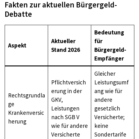
Fakten zur aktuellen Bürgergeld-
Debatte
Bedeutung
Aktueller
für
Aspekt
Stand 2026
Bürgergeld-
Empfänger
Gleicher
Pflichtversich
Leistungsumf
erung in der
ang wie für
Rechtsgrundla
GKV,
andere
ge
Leistungen
gesetzlich
Krankenversic
nach SGB V
Versicherte;
herung
wie für andere
keine
Versicherte
Sondertarife