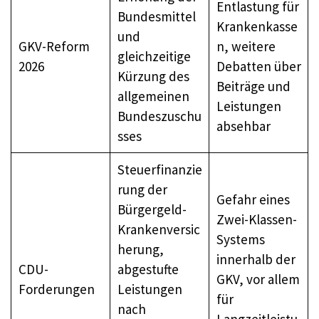
Entlastung für
Bundesmittel
Krankenkasse
und
GKV-Reform
n, weitere
gleichzeitige
2026
Debatten über
Kürzung des
Beiträge und
allgemeinen
Leistungen
Bundeszuschu
absehbar
sses
Steuerfinanzie
rung der
Gefahr eines
Bürgergeld-
Zwei-Klassen-
Krankenversic
Systems
herung,
innerhalb der
CDU-
abgestufte
GKV, vor allem
Forderungen
Leistungen
für
nach
Langzeitleistu