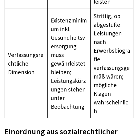
leisten
Strittig, ob
Existenzminim
abgestufte
um inkl.
Leistungen
Gesundheitsv
nach
ersorgung
Erwerbsbiogra
Verfassungsre
muss
fie
chtliche
gewährleistet
verfassungsge
Dimension
bleiben;
mäß wären;
Leistungskürz
mögliche
ungen stehen
Klagen
unter
wahrscheinlic
Beobachtung
h
Einordnung aus sozialrechtlicher