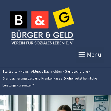
Zum
Inhalt
springen
Menü
Startseite
»
News - Aktuelle Nachrichten
»
Grundsicherung
»
Grundsicherungsgeld und Krankenkasse: Drohen jetzt heimliche
Leistungskürzungen?