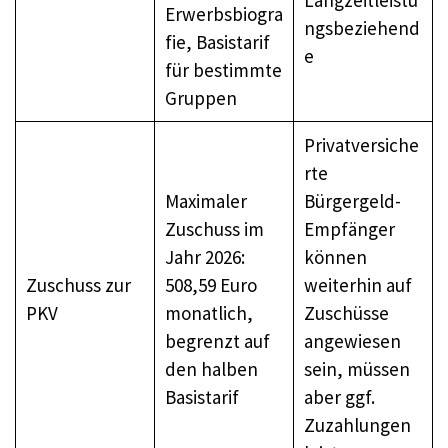
Erwerbsbiogra
ngsbeziehend
fie, Basistarif
e
für bestimmte
Gruppen
Privatversiche
rte
Maximaler
Bürgergeld-
Zuschuss im
Empfänger
Jahr 2026:
können
Zuschuss zur
508,59 Euro
weiterhin auf
PKV
monatlich,
Zuschüsse
begrenzt auf
angewiesen
den halben
sein, müssen
Basistarif
aber ggf.
Zuzahlungen