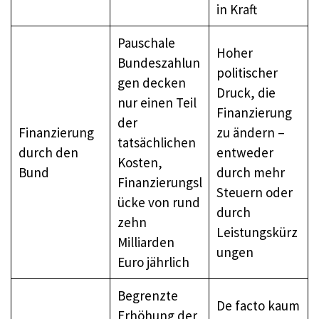
in Kraft
Pauschale
Hoher
Bundeszahlun
politischer
gen decken
Druck, die
nur einen Teil
Finanzierung
der
Finanzierung
zu ändern –
tatsächlichen
durch den
entweder
Kosten,
Bund
durch mehr
Finanzierungsl
Steuern oder
ücke von rund
durch
zehn
Leistungskürz
Milliarden
ungen
Euro jährlich
Begrenzte
De facto kaum
Erhöhung der