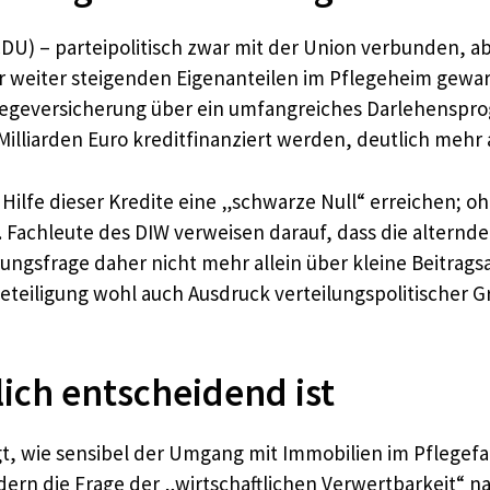
U) – parteipolitisch zwar mit der Union verbunden, ab
 weiter steigenden Eigenanteilen im Pflegeheim gewar
Pflegeversicherung über ein umfangreiches Darlehenspro
illiarden Euro kreditfinanziert werden, deutlich mehr a
ilfe dieser Kredite eine „schwarze Null“ erreichen; ohne
 Fachleute des DIW verweisen darauf, dass die alternde
ierungsfrage daher nicht mehr allein über kleine Beitrag
eteiligung wohl auch Ausdruck verteilungspolitischer Gr
lich entscheidend ist
zeigt, wie sensibel der Umgang mit Immobilien im Pflegef
ern die Frage der „wirtschaftlichen Verwertbarkeit“ nac