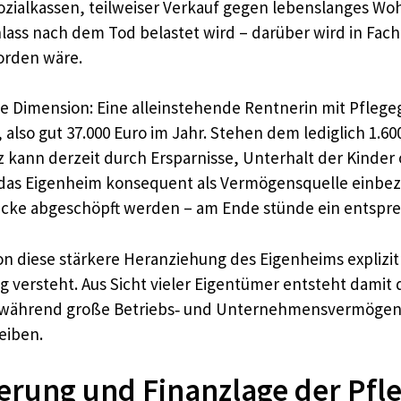
ialkassen, teilweiser Verkauf gegen lebenslanges Woh
s nach dem Tod belastet wird – darüber wird in Fachkr
orden wäre.
ie Dimension: Eine alleinstehende Rentnerin mit Pflege
, also gut 37.000 Euro im Jahr. Stehen dem lediglich 1.
z kann derzeit durch Ersparnisse, Unterhalt der Kinder 
das Eigenheim konsequent als Vermögensquelle einbez
ücke abgeschöpft werden – am Ende stünde ein entspr
Union diese stärkere Heranziehung des Eigenheims expliz
 versteht. Aus Sicht vieler Eigentümer entsteht damit 
 – während große Betriebs‑ und Unternehmensvermögen 
eiben.
erung und Finanzlage der Pfl