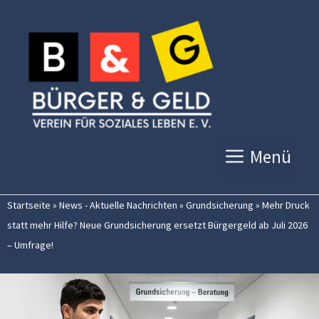
Zum
Inhalt
springen
Menü
Startseite
»
News - Aktuelle Nachrichten
»
Grundsicherung
»
Mehr Druck
statt mehr Hilfe? Neue Grundsicherung ersetzt Bürgergeld ab Juli 2026
– Umfrage!