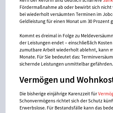
Kern der Reform sind deutlich schärfere
Sank
Fördermaßnahme ab oder bewirbt sich nicht w
bei wiederholt versäumten Terminen im Jobc
Geldleistung für einen Monat um 30 Prozent 
Kommt es dreimal in Folge zu Meldeversäumnis
der Leistungen endet – einschließlich Kosten
zumutbare Arbeit wiederholt ablehnt, kann m
Monate. Für Sie bedeutet das: Terminversäumn
sichern­de Leistungen unmittelbar gefährden.
Vermögen und Wohnkoste
Die bisherige einjährige Karenzzeit für
Vermö
Schonvermögens richtet sich der Schutz künft
Erwerbslose. Für Bestandsfälle kann das bed