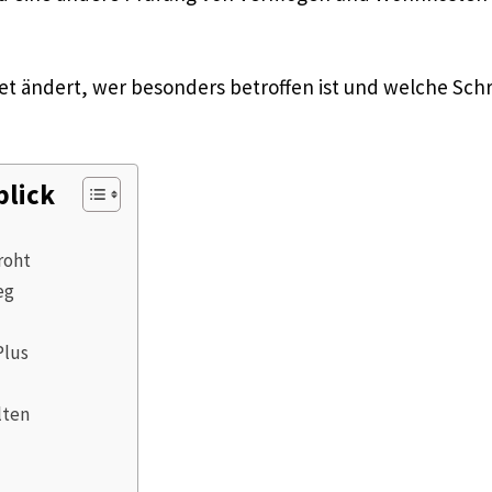
ret ändert, wer besonders betroffen ist und welche Schr
blick
roht
eg
Plus
lten