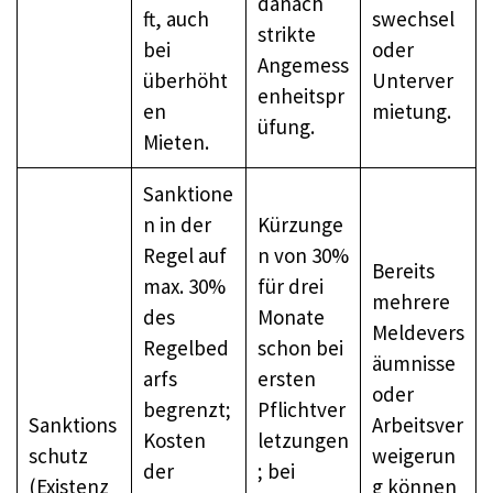
danach
ft, auch
swechsel
strikte
bei
oder
Angemess
überhöht
Unterver
enheitspr
en
mietung.
üfung.
Mieten.
Sanktione
n in der
Kürzunge
Regel auf
n von 30%
Bereits
max. 30%
für drei
mehrere
des
Monate
Meldevers
Regelbed
schon bei
äumnisse
arfs
ersten
oder
begrenzt;
Pflichtver
Sanktions
Arbeitsver
Kosten
letzungen
schutz
weigerun
der
; bei
(Existenz
g können