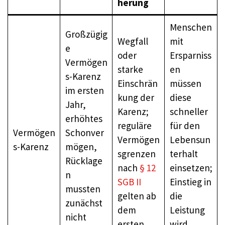
herung
Menschen
Großzügig
Wegfall
mit
e
oder
Ersparniss
Vermögen
starke
en
s-Karenz
Einschrän
müssen
im ersten
kung der
diese
Jahr,
Karenz;
schneller
erhöhtes
reguläre
für den
Vermögen
Schonver
Vermögen
Lebensun
s-Karenz
mögen,
sgrenzen
terhalt
Rücklage
nach
§ 12
einsetzen;
n
SGB II
Einstieg in
mussten
gelten ab
die
zunächst
dem
Leistung
nicht
ersten
wird