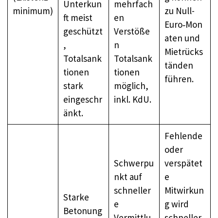
Unterkun
mehrfach
minimum)
zu Null-
ft meist
en
Euro‑Mon
geschützt
Verstöße
aten und
,
n
Mietrücks
Totalsank
Totalsank
tänden
tionen
tionen
führen.
stark
möglich,
eingeschr
inkl. KdU.
änkt.
Fehlende
oder
Schwerpu
verspätet
nkt auf
e
schneller
Mitwirkun
Starke
e
g wird
Betonung
Vermittlu
schneller