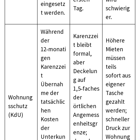
eingesetz
Tag.
schwierig
t werden.
er.
Während
Karenzzei
der
Höhere
t bleibt
12‑monati
Mieten
formal,
gen
müssen
aber
Karenzzei
teils
Deckelun
t
sofort aus
g auf
Übernah
eigener
1,5‑faches
me der
Tasche
Wohnung
der
tatsächlic
gezahlt
sschutz
örtlichen
hen
werden;
(KdU)
Angemess
Kosten
schneller
enheitsgr
der
Druck zur
enze;
Unterkun
Wohnung