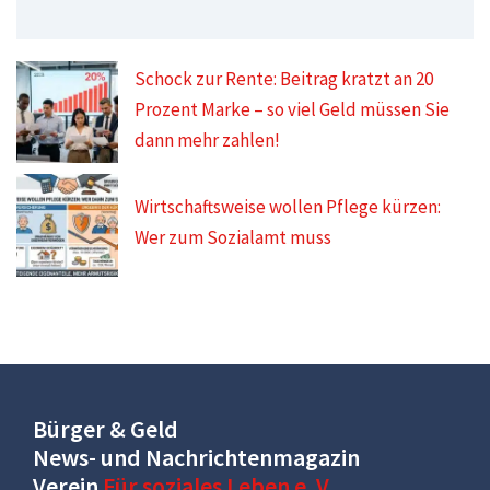
Schock zur Rente: Beitrag kratzt an 20
Prozent Marke – so viel Geld müssen Sie
dann mehr zahlen!
Wirtschaftsweise wollen Pflege kürzen:
Wer zum Sozialamt muss
Bürger & Geld
News- und Nachrichtenmagazin
Verein
Für soziales Leben e. V.