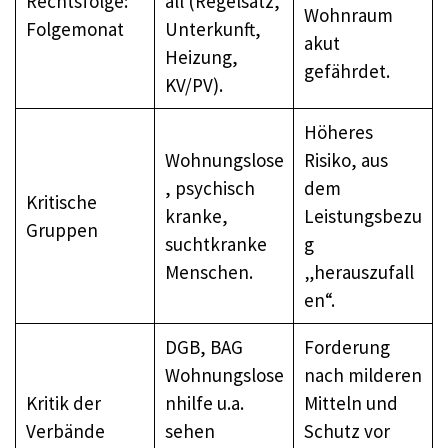
Rechtsfolge:
all (Regelsatz,
Wohnraum
Folgemonat
Unterkunft,
akut
Heizung,
gefährdet.
KV/PV).
Höheres
Wohnungslose
Risiko, aus
, psychisch
dem
Kritische
kranke,
Leistungsbezu
Gruppen
suchtkranke
g
Menschen.
„herauszufall
en“.
DGB, BAG
Forderung
Wohnungslose
nach milderen
Kritik der
nhilfe u.a.
Mitteln und
Verbände
sehen
Schutz vor