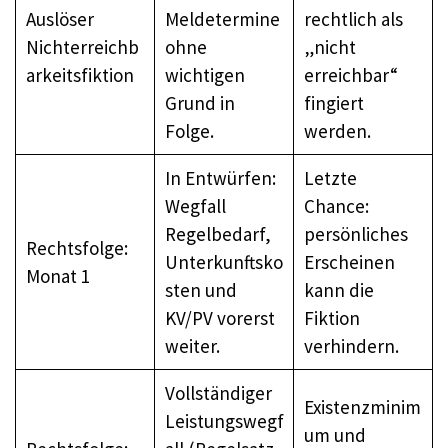
Auslöser
Meldetermine
rechtlich als
Nichterreichb
ohne
„nicht
arkeitsfiktion
wichtigen
erreichbar“
Grund in
fingiert
Folge.
werden.
In Entwürfen:
Letzte
Wegfall
Chance:
Regelbedarf,
persönliches
Rechtsfolge:
Unterkunftsko
Erscheinen
Monat 1
sten und
kann die
KV/PV vorerst
Fiktion
weiter.
verhindern.
Vollständiger
Existenzminim
Leistungswegf
um und