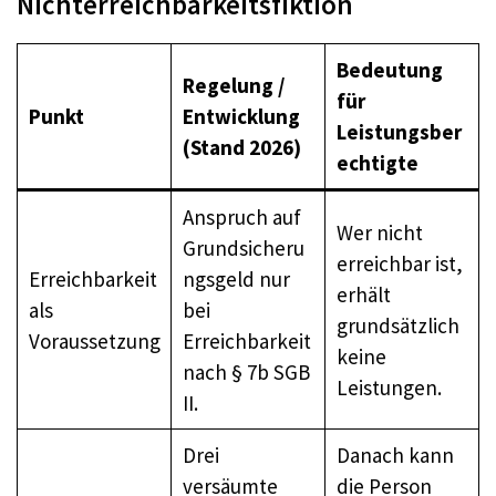
Nichterreichbarkeitsfiktion
Bedeutung
Regelung /
für
Punkt
Entwicklung
Leistungsber
(Stand 2026)
echtigte
Anspruch auf
Wer nicht
Grundsicheru
erreichbar ist,
Erreichbarkeit
ngsgeld nur
erhält
als
bei
grundsätzlich
Voraussetzung
Erreichbarkeit
keine
nach § 7b SGB
Leistungen.
II.
Drei
Danach kann
versäumte
die Person