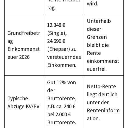
wird.
rag.
Unterhalb
12.348 €
dieser
Grundfreibetr
(Single),
Grenzen
ag
24.696 €
bleibt die
Einkommenst
(Ehepaar) zu
Rente
euer 2026
versteuerndes
einkommenst
Einkommen.
euerfrei.
Gut 12% von
Netto-Rente
der
liegt deutlich
Typische
Bruttorente,
unter der
Abzüge KV/PV
z.B. ca. 240 €
Renteninform
bei 2.000 €
ation.
Bruttorente.