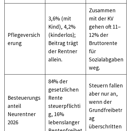
Zusammen
3,6% (mit
mit der KV
Kind), 4,2%
gehen oft 11–
Pflegeversich
(kinderlos);
12% der
erung
Beitrag trägt
Bruttorente
der Rentner
für
allein.
Sozialabgaben
weg.
84% der
Steuern fallen
gesetzlichen
aber nur an,
Besteuerungs
Rente
wenn der
anteil
steuerpflichti
Grundfreibetr
Neurentner
g, 16%
ag
2026
lebenslanger
überschritten
Rentenfreibet