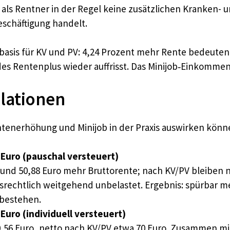
 als Rentner in der Regel keine zusätzlichen Kranken- 
eschäftigung handelt.
basis für KV und PV: 4,24 Prozent mehr Rente bedeute
des Rentenplus wieder auffrisst. Das Minijob‐Einkommen
llationen
ntenerhöhung und Minijob in der Praxis auswirken könn
0 Euro (pauschal versteuert)
d 50,88 Euro mehr Bruttorente; nach KV/PV bleiben net
gsrechtlich weitgehend unbelastet. Ergebnis: spürbar m
 bestehen.
 Euro (individuell versteuert)
56 Euro, netto nach KV/PV etwa 70 Euro. Zusammen mit 