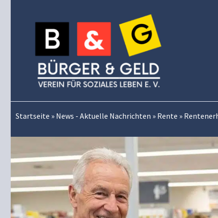
Zum
Inhalt
springen
Startseite
»
News - Aktuelle Nachrichten
»
Rente
»
Rentenerh