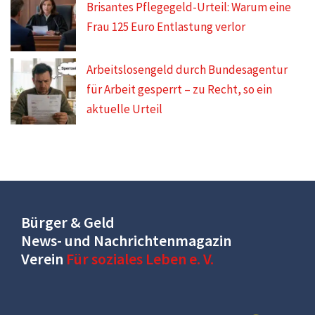
Brisantes Pflegegeld-Urteil: Warum eine
Frau 125 Euro Entlastung verlor
Arbeitslosengeld durch Bundesagentur
für Arbeit gesperrt – zu Recht, so ein
aktuelle Urteil
Bürger & Geld
News- und Nachrichtenmagazin
Verein
Für soziales Leben e. V.