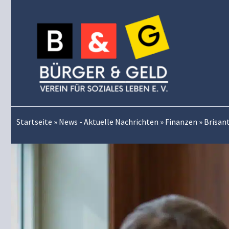
Zum
Inhalt
springen
Startseite
»
News - Aktuelle Nachrichten
»
Finanzen
»
Brisan