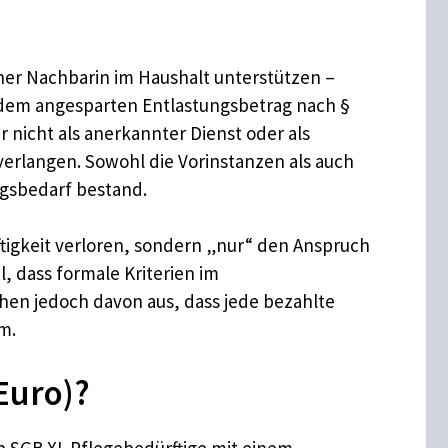
iner Nachbarin im Haushalt unterstützen –
t dem angesparten Entlastungsbetrag nach §
 nicht als anerkannter Dienst oder als
erlangen. Sowohl die Vorinstanzen als auch
ngsbedarf bestand.
ftigkeit verloren, sondern „nur“ den Anspruch
l, dass formale Kriterien im
ehen jedoch davon aus, dass jede bezahlte
m.
Euro)?
 SGB XI. Pflegebedürftige mit einem