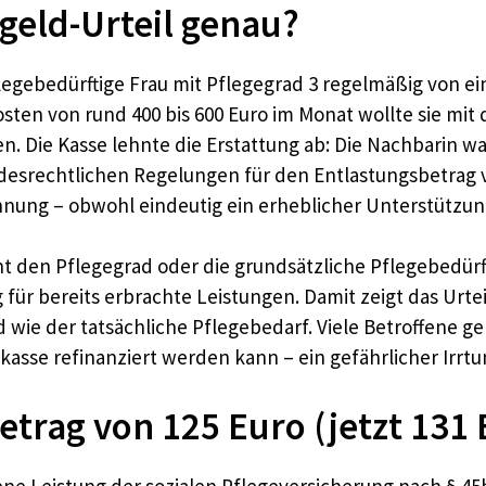
geld-Urteil genau?
flegebedürftige Frau mit Pflegegrad 3 regelmäßig von e
sten von rund 400 bis 600 Euro im Monat wollte sie mi
. Die Kasse lehnte die Erstattung ab: Die Nachbarin war
ndesrechtlichen Regelungen für den Entlastungsbetrag v
ehnung – obwohl eindeutig ein erheblicher Unterstützu
icht den Pflegegrad oder die grundsätzliche Pflegebedür
für bereits erbrachte Leistungen. Damit zeigt das Urtei
 wie der tatsächliche Pflegebedarf. Viele Betroffene g
kasse refinanziert werden kann – ein gefährlicher Irrtu
etrag von 125 Euro (jetzt 131 
e Leistung der sozialen Pflegeversicherung nach § 45b