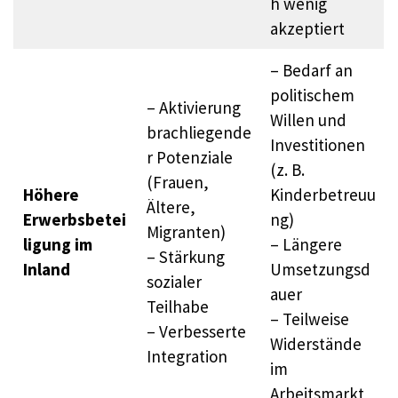
h wenig
akzeptiert
– Bedarf an
politischem
– Aktivierung
Willen und
brachliegende
Investitionen
r Potenziale
(z. B.
(Frauen,
Höhere
Kinderbetreuu
Ältere,
Erwerbsbetei
ng)
Migranten)
ligung im
– Längere
– Stärkung
Inland
Umsetzungsd
sozialer
auer
Teilhabe
– Teilweise
– Verbesserte
Widerstände
Integration
im
Arbeitsmarkt