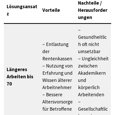
Nachteile /
Lösungsansat
Vorteile
Herausforder
z
ungen
–
Gesundheitlic
– Entlastung
h oft nicht
der
umsetzbar
Rentenkassen
– Ungleichheit
– Nutzung von
zwischen
Längeres
Erfahrung und
Akademikern
Arbeiten bis
Wissen älterer
und
70
Arbeitnehmer
körperlich
– Bessere
Arbeitenden
Altersvorsorge
–
für Betroffene
Gesellschaftlic