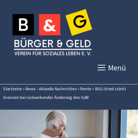
Zum
Inhalt
springen
Menü
Startseite
»
News - Aktuelle Nachrichten
»
Rente
»
BSG-Urteil stärkt
Grenzen bei rückwirkender Änderung des GdB