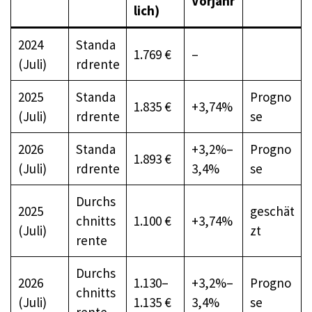
Vorjahr
lich)
2024
Standa
1.769 €
–
(Juli)
rdrente
2025
Standa
Progno
1.835 €
+3,74%
(Juli)
rdrente
se
2026
Standa
+3,2%–
Progno
1.893 €
(Juli)
rdrente
3,4%
se
Durchs
2025
geschät
chnitts
1.100 €
+3,74%
(Juli)
zt
rente
Durchs
2026
1.130–
+3,2%–
Progno
chnitts
(Juli)
1.135 €
3,4%
se