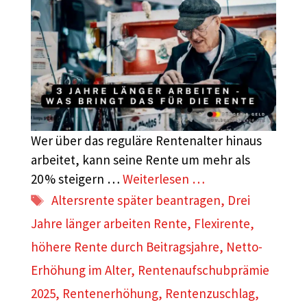
Wer über das reguläre Rentenalter hinaus
arbeitet, kann seine Rente um mehr als
20 % steigern …
Weiterlesen …
Schlagwörter
Altersrente später beantragen
,
Drei
Jahre länger arbeiten Rente
,
Flexirente
,
höhere Rente durch Beitragsjahre
,
Netto-
Erhöhung im Alter
,
Rentenaufschubprämie
2025
,
Rentenerhöhung
,
Rentenzuschlag
,