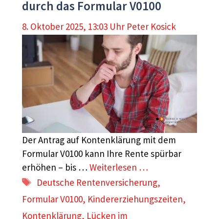
durch das Formular V0100
8. Oktober 2025, 13:03 Uhr
Peter Kosick
Der Antrag auf Kontenklärung mit dem
Formular V0100 kann Ihre Rente spürbar
erhöhen – bis …
Weiterlesen …
Schlagwörter
Deutsche Rentenversicherung
,
Formular V0100
,
Kindererziehungszeiten
,
Kontenklärung
,
Lücken im