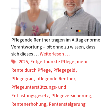
Pflegende Rentner tragen im Alltag enorme
Verantwortung – oft ohne zu wissen, dass
sich dieses …
Weiterlesen …
Schlagwörter
2025
,
Entgeltpunkte Pflege
,
mehr
Rente durch Pflege
,
Pflegegeld
,
Pflegegrad
,
pflegende Rentner
,
Pflegeunterstützungs- und
Entlastungsgesetz
,
Pflegeversicherung
,
Rentenerhöhung
,
Rentensteigerung