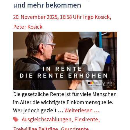
und mehr bekommen
20. November 2025, 16:58 Uhr
Ingo Kosick
,
Peter Kosick
Die gesetzliche Rente ist für viele Menschen
im Alter die wichtigste Einkommensquelle.
Wer jedoch gezielt …
Weiterlesen …
Schlagwörter
Ausgleichszahlungen
,
Flexirente
,
Freiwillige Beiträge
,
Grundrente
,