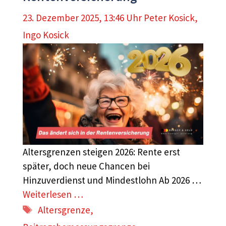
23. Dezember 2025, 13:46 Uhr
Peter Kosick
,
Ingo Kosick
Altersgrenzen steigen 2026: Rente erst
später, doch neue Chancen bei
Hinzuverdienst und Mindestlohn Ab 2026 …
Weiterlesen …
Schlagwörter
Altersgrenze
,