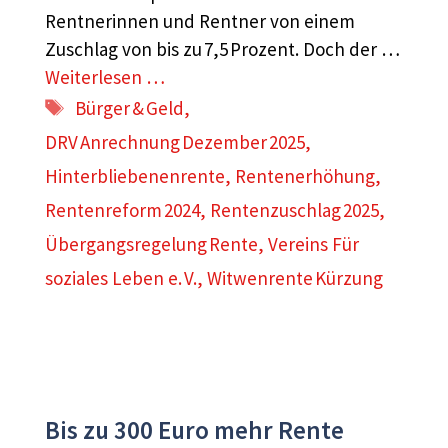
Rentnerinnen und Rentner von einem
Zuschlag von bis zu 7,5 Prozent. Doch der …
Weiterlesen …
Schlagwörter
Bürger & Geld
,
DRV Anrechnung Dezember 2025
,
Hinterbliebenenrente
,
Rentenerhöhung
,
Rentenreform 2024
,
Rentenzuschlag 2025
,
Übergangsregelung Rente
,
Vereins Für
soziales Leben e. V.
,
Witwenrente Kürzung
Bis zu 300 Euro mehr Rente