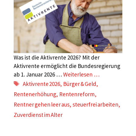
Was ist die Aktivrente 2026? Mit der
Aktivrente ermöglicht die Bundesregierung
ab 1. Januar 2026 …
Weiterlesen …
Schlagwörter
Aktivrente 2026
,
Bürger & Geld
,
Rentenerhöhung
,
Rentenreform
,
Rentner gehen leer aus
,
steuerfrei arbeiten
,
Zuverdienst im Alter