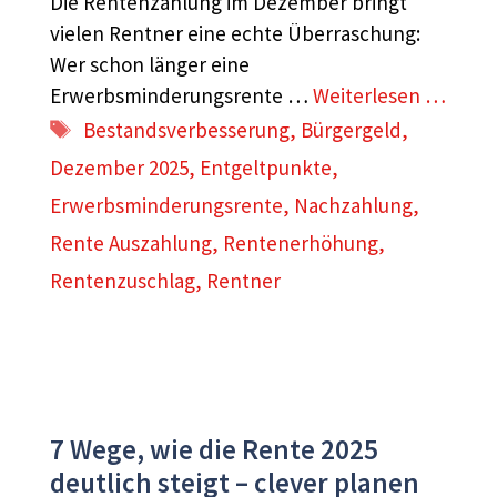
Die Rentenzahlung im Dezember bringt
vielen Rentner eine echte Überraschung:
Wer schon länger eine
Erwerbsminderungsrente …
Weiterlesen …
Schlagwörter
Bestandsverbesserung
,
Bürgergeld
,
Dezember 2025
,
Entgeltpunkte
,
Erwerbsminderungsrente
,
Nachzahlung
,
Rente Auszahlung
,
Rentenerhöhung
,
Rentenzuschlag
,
Rentner
7 Wege, wie die Rente 2025
deutlich steigt – clever planen