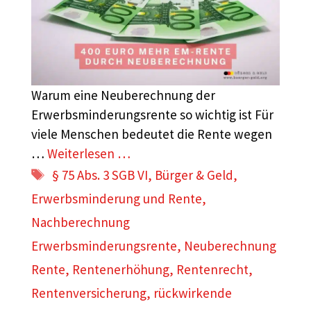
Warum eine Neuberechnung der
Erwerbsminderungsrente so wichtig ist Für
viele Menschen bedeutet die Rente wegen
…
Weiterlesen …
Schlagwörter
§ 75 Abs. 3 SGB VI
,
Bürger & Geld
,
Erwerbsminderung und Rente
,
Nachberechnung
Erwerbsminderungsrente
,
Neuberechnung
Rente
,
Rentenerhöhung
,
Rentenrecht
,
Rentenversicherung
,
rückwirkende