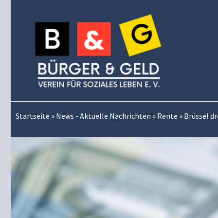
Zum
Inhalt
springen
Startseite
»
News - Aktuelle Nachrichten
»
Rente
»
Brüssel d