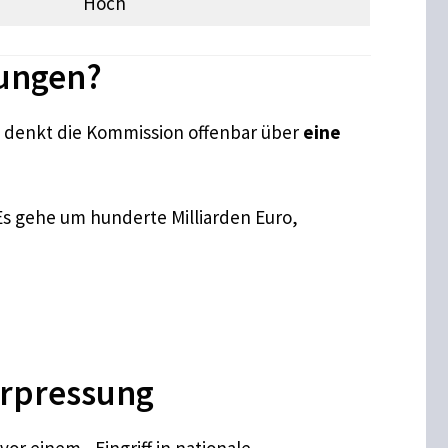
Hoch
gungen?
n denkt die Kommission offenbar über
eine
s gehe um hunderte Milliarden Euro,
Erpressung
or einem „Eingriff in nationale