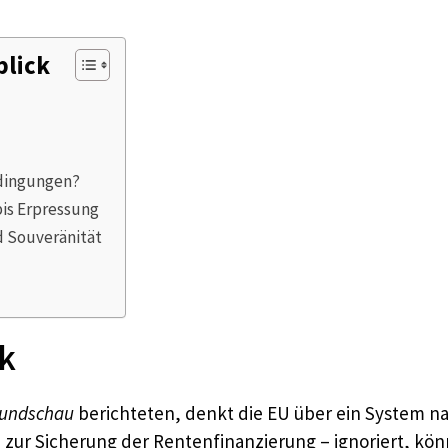
blick
dingungen?
bis Erpressung
d Souveränität
k
Rundschau
berichteten, denkt die EU über ein System na
zur Sicherung der Rentenfinanzierung – ignoriert, könn