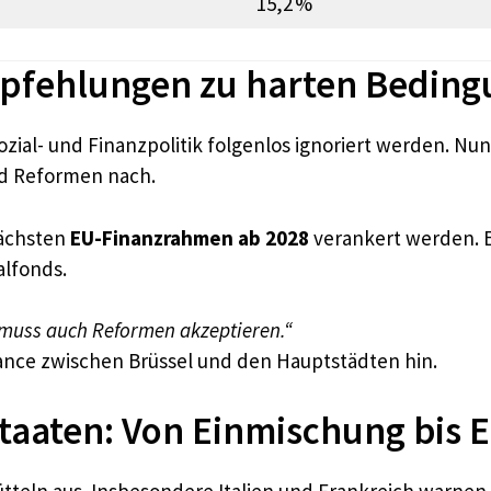
15,2 %
pfehlungen zu harten Bedin
zial- und Finanzpolitik folgenlos ignoriert werden. Nu
d Reformen nach.
nächsten
EU-Finanzrahmen ab 2028
verankert werden. E
alfonds.
, muss auch Reformen akzeptieren.“
ance zwischen Brüssel und den Hauptstädten hin.
staaten: Von Einmischung bis 
tteln aus. Insbesondere Italien und Frankreich warnen v