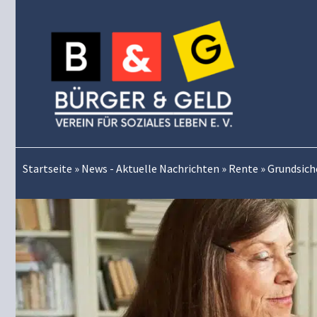
Zum
Inhalt
springen
Startseite
»
News - Aktuelle Nachrichten
»
Rente
»
Grundsiche