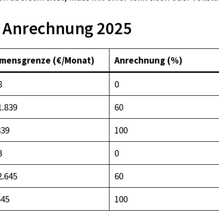
d Anrechnung 2025
mensgrenze (€/Monat)
Anrechnung (%)
8
0
1.839
60
839
100
3
0
2.645
60
645
100