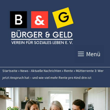
Zum
Inhalt
springen
Menü
Startseite
»
News - Aktuelle Nachrichten
»
Rente
»
Mütterrente 3: Wer
jetzt Anspruch hat – und wie viel mehr Rente pro Kind drin ist