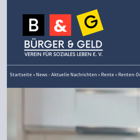
Zum
Inhalt
springen
Startseite
»
News - Aktuelle Nachrichten
»
Rente
»
Renten-Dra