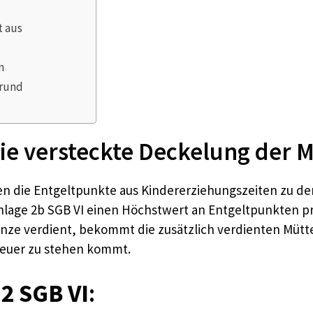
t aus
n
grund
ie versteckte Deckelung der 
 die Entgeltpunkte aus Kindererziehungszeiten zu dene
 Anlage 2b SGB VI einen Höchstwert an Entgeltpunkten pro 
nze verdient, bekommt die zusätzlich verdienten Mütt
n teuer zu stehen kommt.
 2 SGB VI
: