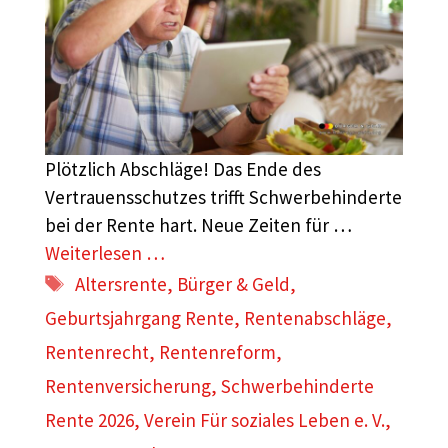
Plötzlich Abschläge! Das Ende des
Vertrauensschutzes trifft Schwerbehinderte
bei der Rente hart. Neue Zeiten für …
Weiterlesen …
Schlagwörter
Altersrente
,
Bürger & Geld
,
Geburtsjahrgang Rente
,
Rentenabschläge
,
Rentenrecht
,
Rentenreform
,
Rentenversicherung
,
Schwerbehinderte
Rente 2026
,
Verein Für soziales Leben e. V.
,