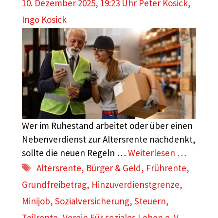
10. Dezember 2025, 19:23 Uhr
Peter Kosick
,
Ingo Kosick
Wer im Ruhestand arbeitet oder über einen
Nebenverdienst zur Altersrente nachdenkt,
sollte die neuen Regeln …
Weiterlesen …
Schlagwörter
Altersrente
,
Bürger & Geld
,
Frührente
,
Grundfreibetrag
,
Hinzuverdienstgrenze
,
Minijob
,
Sozialversicherung
,
Steuern
,
Teilrente
,
Verein Für soziales Leben e. V.
,