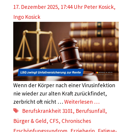
17. Dezember 2025, 17:44 Uhr
Peter Kosick
,
Ingo Kosick
Wenn der Körper nach einer Virusinfektion
nie wieder zur alten Kraft zurückfindet,
zerbricht oft nicht …
Weiterlesen …
Schlagwörter
Berufskrankheit 3101
,
Berufsunfall
,
Bürger & Geld
,
CFS
,
Chronisches
Erschöpfungssyndrom
,
Erzieherin
,
Fatigue-