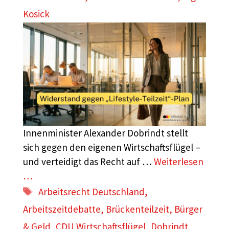
Kosick
Innenminister Alexander Dobrindt stellt
sich gegen den eigenen Wirtschaftsflügel –
und verteidigt das Recht auf …
Weiterlesen
…
Schlagwörter
Arbeitsrecht Deutschland
,
Arbeitszeitdebatte
,
Brückenteilzeit
,
Bürger
& Geld
,
CDU Wirtschaftsflügel
,
Dobrindt
,