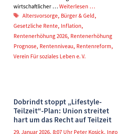
wirtschaftlicher …
Weiterlesen …
Schlagwörter
Altersvorsorge
,
Bürger & Geld
,
Gesetzliche Rente
,
Inflation
,
Rentenerhöhung 2026
,
Rentenerhöhung
Prognose
,
Rentenniveau
,
Rentenreform
,
Verein Für soziales Leben e. V.
Dobrindt stoppt „Lifestyle-
Teilzeit“-Plan: Union streitet
hart um das Recht auf Teilzeit
29. Januar 2026, 8:07 Uhr
Peter Kosick
,
Ingo