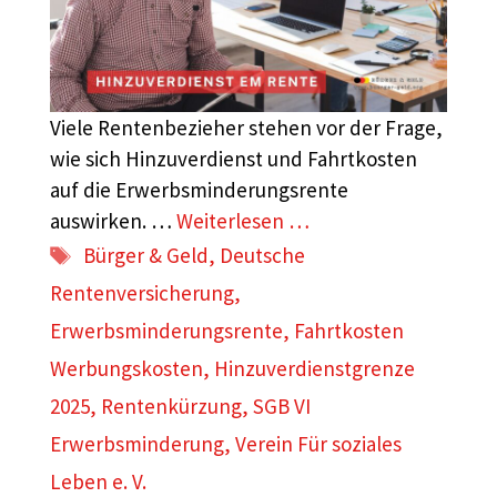
Viele Rentenbezieher stehen vor der Frage,
wie sich Hinzuverdienst und Fahrtkosten
auf die Erwerbsminderungsrente
auswirken. …
Weiterlesen …
Schlagwörter
Bürger & Geld
,
Deutsche
Rentenversicherung
,
Erwerbsminderungsrente
,
Fahrtkosten
Werbungskosten
,
Hinzuverdienstgrenze
2025
,
Rentenkürzung
,
SGB VI
Erwerbsminderung
,
Verein Für soziales
Leben e. V.