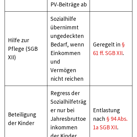
PV‑Beiträge ab
Sozialhilfe
übernimmt
ungedeckten
Hilfe zur
Bedarf, wenn
Geregelt in
§
Pflege (SGB
Einkommen
61 ff. SGB XII
.
XII)
und
Vermögen
nicht reichen
Regress der
Sozialhilfeträg
er nur bei
Entlastung
Beteiligung
Jahresbruttoe
nach
§ 94 Abs.
der Kinder
inkommen
1a SGB XII
.
der Kinder