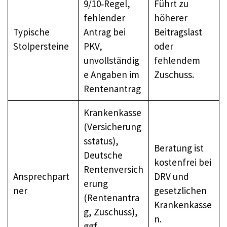
9/10‑Regel,
Führt zu
fehlender
höherer
Typische
Antrag bei
Beitragslast
Stolpersteine
PKV,
oder
unvollständig
fehlendem
e Angaben im
Zuschuss.
Rentenantrag
Krankenkasse
(Versicherung
sstatus),
Beratung ist
Deutsche
kostenfrei bei
Rentenversich
Ansprechpart
DRV und
erung
ner
gesetzlichen
(Rentenantra
Krankenkasse
g, Zuschuss),
n.
ggf.