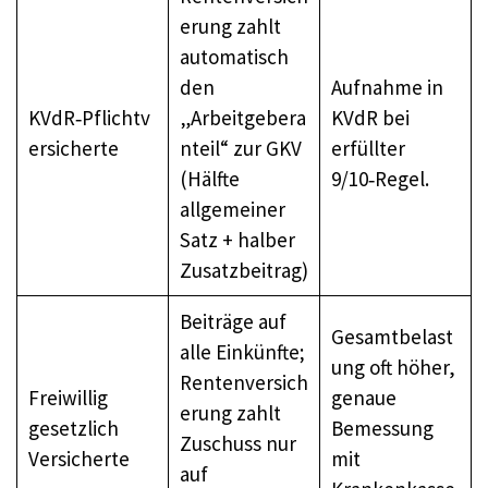
erung zahlt
automatisch
den
Aufnahme in
KVdR‑Pflichtv
„Arbeitgebera
KVdR bei
ersicherte
nteil“ zur GKV
erfüllter
(Hälfte
9/10‑Regel.
allgemeiner
Satz + halber
Zusatzbeitrag)
Beiträge auf
Gesamtbelast
alle Einkünfte;
ung oft höher,
Rentenversich
Freiwillig
genaue
erung zahlt
gesetzlich
Bemessung
Zuschuss nur
Versicherte
mit
auf