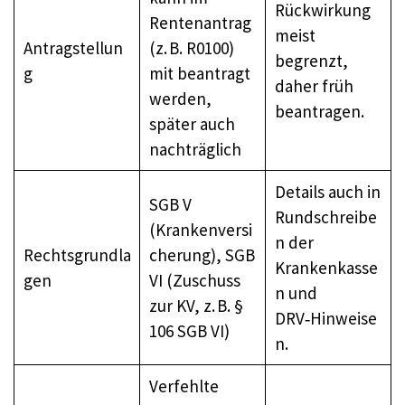
Rückwirkung
Rentenantrag
meist
Antragstellun
(z. B. R0100)
begrenzt,
g
mit beantragt
daher früh
werden,
beantragen.
später auch
nachträglich
Details auch in
SGB V
Rundschreibe
(Krankenversi
n der
Rechtsgrundla
cherung), SGB
Krankenkasse
gen
VI (Zuschuss
n und
zur KV, z. B. §
DRV‑Hinweise
106 SGB VI)
n.
Verfehlte