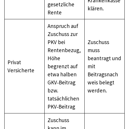
Krankenkasse
gesetzliche
klären.
Rente
Anspruch auf
Zuschuss zur
PKV bei
Zuschuss
Rentenbezug,
muss
Höhe
beantragt und
Privat
begrenzt auf
mit
Versicherte
etwa halben
Beitragsnach
GKV‑Beitrag
weis belegt
bzw.
werden.
tatsächlichen
PKV‑Beitrag
Zuschuss
kann im