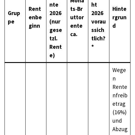
Mona
nte
ht
Rent
ts‑Br
Hinte
Grup
2026
2026
enbe
uttor
rgrun
pe
(nur
vorau
ginn
ente
d
gese
ssich
ca.
tzl.
tlich?
Rent
*
e)
Wege
n
Rente
nfreib
etrag
(16%)
und
Abzug