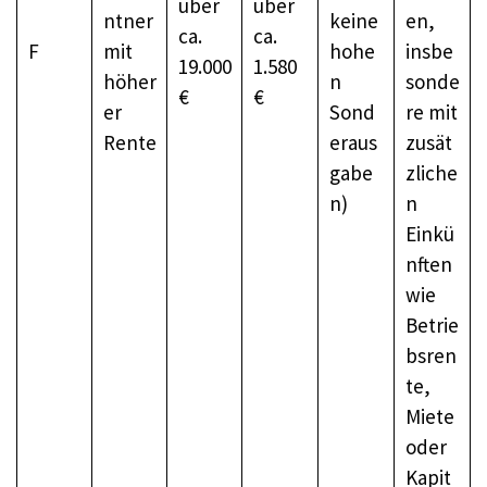
über
über
ntner
keine
en,
ca.
ca.
F
mit
hohe
insbe
19.000
1.580
höher
n
sonde
€
€
er
Sond
re mit
Rente
eraus
zusät
gabe
zliche
n)
n
Einkü
nften
wie
Betrie
bsren
te,
Miete
oder
Kapit