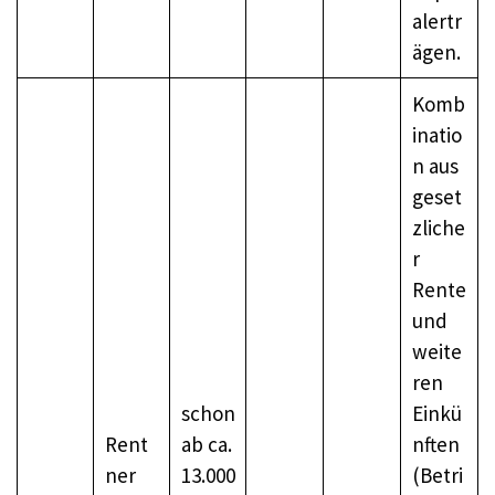
alertr
ägen.
Komb
inatio
n aus
geset
zliche
r
Rente
und
weite
ren
schon
Einkü
Rent
ab ca.
nften
ner
13.000
(Betri