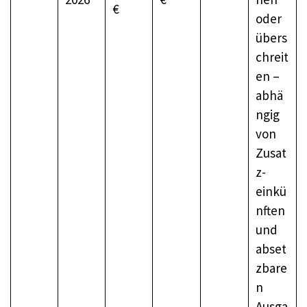
€
oder
übers
chreit
en –
abhä
ngig
von
Zusat
z­
einkü
nften
und
abset
zbare
n
Ausga