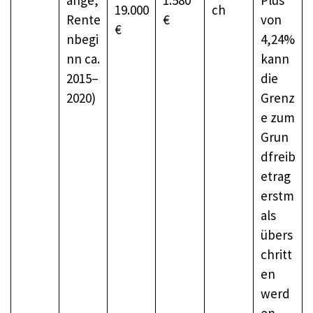
19.000
ch
Rente
€
von
€
nbegi
4,24%
nn ca.
kann
2015–
die
2020)
Grenz
e zum
Grun
dfreib
etrag
erstm
als
übers
chritt
en
werd
en.