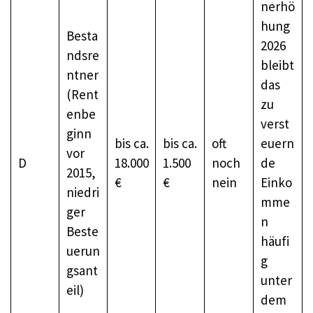
nerhö
hung
Besta
2026
ndsre
bleibt
ntner
das
(Rent
zu
enbe
verst
ginn
bis ca.
bis ca.
oft
euern
vor
D
18.000
1.500
noch
de
2015,
€
€
nein
Einko
niedri
mme
ger
n
Beste
häufi
uerun
g
gsant
unter
eil)
dem