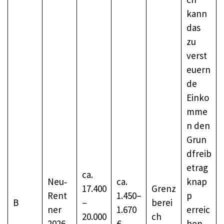
kann
das
zu
verst
euern
de
Einko
mme
n den
Grun
dfreib
etrag
ca.
Neu‑
ca.
knap
17.400
Grenz
Rent
1.450–
p
B
–
berei
ner
1.670
erreic
20.000
ch
2026
€
hen