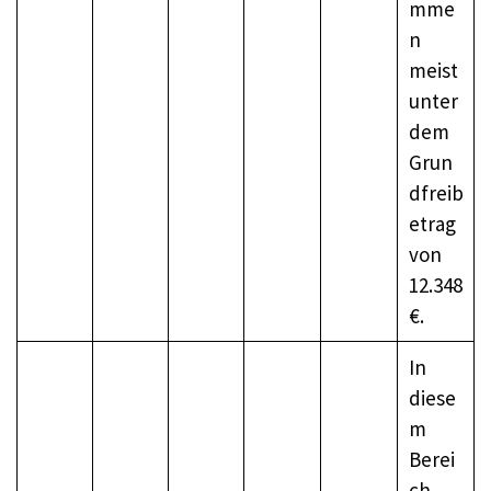
mme
n
meist
unter
dem
Grun
dfreib
etrag
von
12.348
€.
In
diese
m
Berei
ch