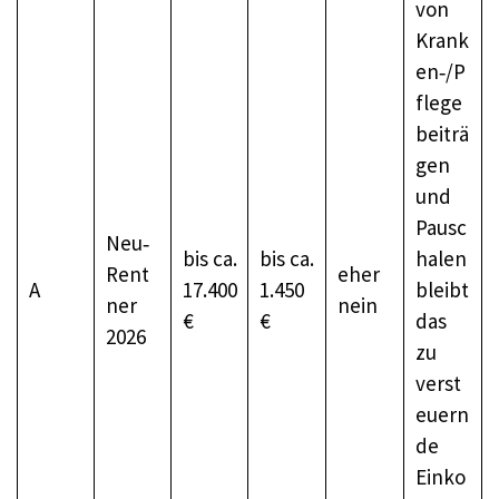
von
Krank
en‑/P
flege
beiträ
gen
und
Pausc
Neu‑
bis ca.
bis ca.
halen
Rent
eher
A
17.400
1.450
bleibt
ner
nein
€
€
das
2026
zu
verst
euern
de
Einko