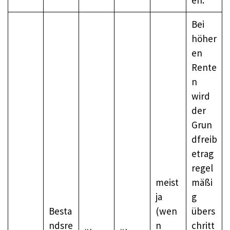
Bei
höher
en
Rente
n
wird
der
Grun
dfreib
etrag
regel
meist
mäßi
ja
g
Besta
(wen
übers
ndsre
n
chritt