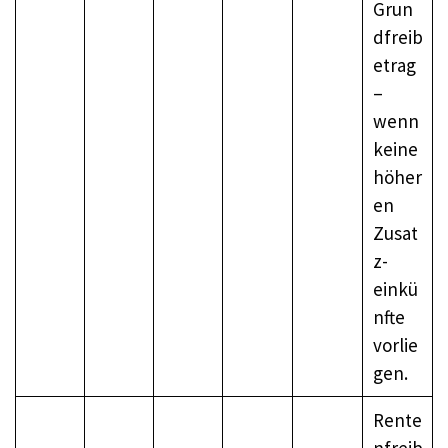
Grun
dfreib
etrag
–
wenn
keine
höher
en
Zusat
z­
einkü
nfte
vorlie
gen.
Rente
nfreib