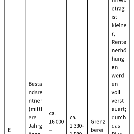
etrag
ist
kleine
r,
Rente
nerhö
hung
en
werd
Besta
en
ndsre
voll
ntner
verst
(mittl
euert;
ca.
ere
ca.
durch
16.000
Grenz
Jahrg
1.330–
das
E
–
berei
änge,
1.580
Plus