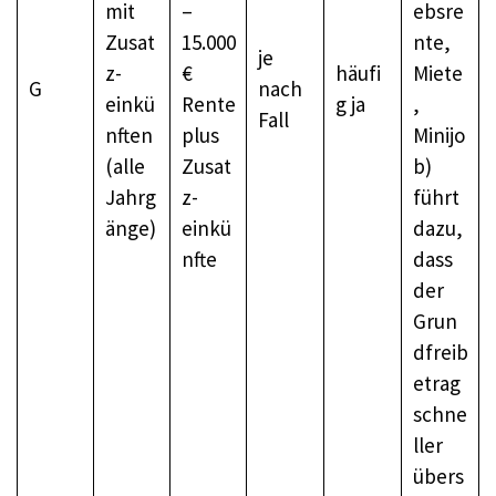
mit
–
ebsre
Zusat
15.000
nte,
je
z­
€
häufi
Miete
G
nach
einkü
Rente
g ja
,
Fall
nften
plus
Minijo
(alle
Zusat
b)
Jahrg
z­
führt
änge)
einkü
dazu,
nfte
dass
der
Grun
dfreib
etrag
schne
ller
übers