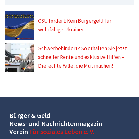
CSU fordert: Kein Bürgergeld für
wehrfähige Ukrainer
Schwerbehindert? So erhalten Sie jetzt
schneller Rente und exklusive Hilfen –
Drei echte Fälle, die Mut machen!
Bürger & Geld
News- und Nachrichtenmagazin
Verein
Für soziales Leben e. V.