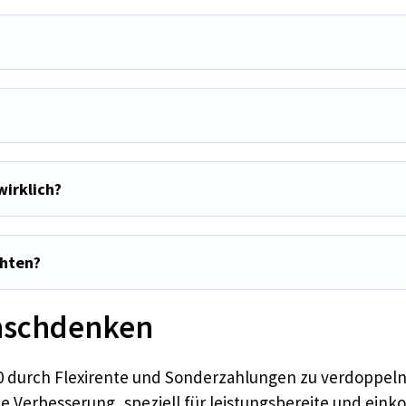
wirklich?
chten?
unschdenken
0 durch Flexirente und Sonderzahlungen zu verdoppeln, 
ne Verbesserung, speziell für leistungsbereite und eink