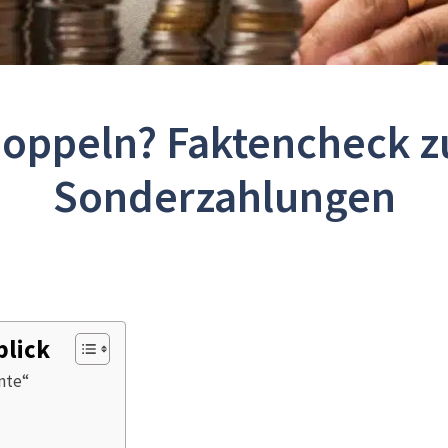
doppeln? Faktencheck zu
Sonderzahlungen
blick
nte“