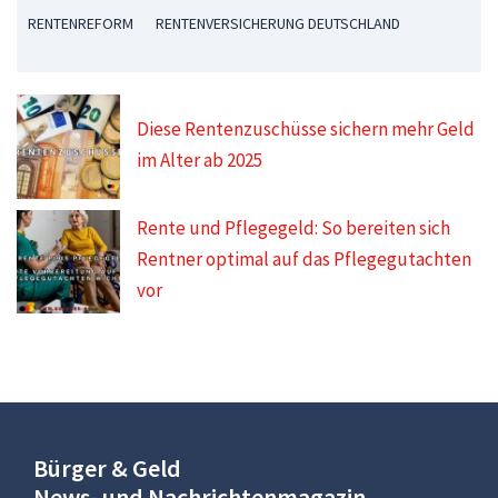
RENTENREFORM
RENTENVERSICHERUNG DEUTSCHLAND
Diese Rentenzuschüsse sichern mehr Geld
im Alter ab 2025
Rente und Pflegegeld: So bereiten sich
Rentner optimal auf das Pflegegutachten
vor
Bürger & Geld
News- und Nachrichtenmagazin