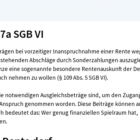
87a SGB VI
trägen bei vorzeitiger Inanspruchnahme einer Rente weg
tehenden Abschläge durch Sonderzahlungen auszugleic
renze eine sogenannte besondere Rentenauskunft der 
uch nehmen zu wollen (§ 109 Abs. 5 SGB VI).
ie notwendigen Ausgleichsbeträge sind, um den Zugang
g in Anspruch genommen worden. Diese Beiträge können a
sch bedeutet das: Wer genug finanziellen Spielraum hat,
en.