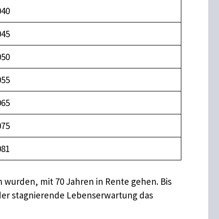
040
045
050
055
065
075
081
 wurden, mit 70 Jahren in Rente gehen. Bis
 oder stagnierende Lebenserwartung das