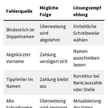
Mögliche
Lösungsempf
Fehlerquelle
Folge
ehlung
Überweisung
Einheitliche
Bindestrich im
wird
Schreibweise
Doppelnamen
abgelehnt
wählen
Namen
Abgekürzter
Zahlung
ausschreiben
Vorname
verzögert sich
lassen
Korrektur bei
Tippfehler im
Zahlung bleibt
Bank/auszahle
Namen
aus
nder Stelle
Alte
Überweisung
Aktualisierung
Schreibweise
wird gestoppt
der Daten