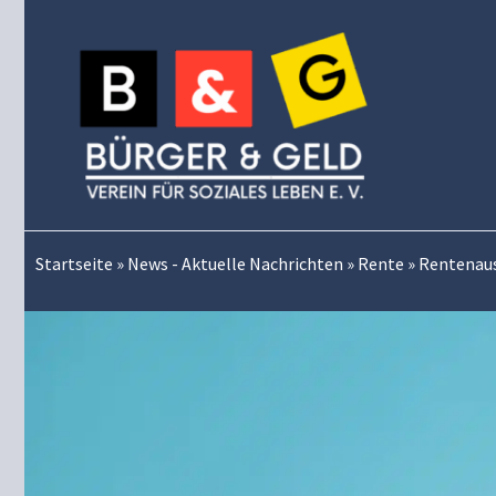
Zum
Inhalt
springen
Startseite
»
News - Aktuelle Nachrichten
»
Rente
»
Rentenaus