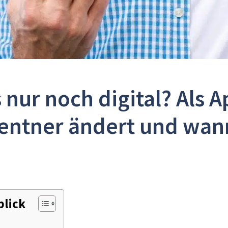
ur noch digital? Als A
entner ändert und wan
blick