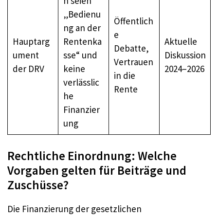
n seien
„Bedienu
Öffentlich
ng an der
e
Hauptarg
Rentenka
Aktuelle
Debatte,
ument
sse“ und
Diskussion
Vertrauen
der DRV
keine
2024–2026
in die
verlässlic
Rente
he
Finanzier
ung
Rechtliche Einordnung: Welche
Vorgaben gelten für Beiträge und
Zuschüsse?
Die Finanzierung der gesetzlichen