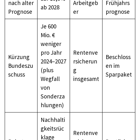
nach alter
Arbeitgeb
Frühjahrs
ab 2028
Prognose
er
prognose
Je 600
Mio. €
weniger
pro Jahr
Rentenve
Kürzung
Beschloss
2024–2027
rsicherun
Bundeszu
en im
(plus
g
schuss
Sparpaket
Wegfall
insgesamt
von
Sonderza
hlungen)
Nachhalti
gkeitsrüc
Rentenve
klage