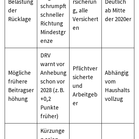
Belas­tung
rsicherun
Deutlich
schrumpft
der
g, alle
ab Mitte
schneller
Rücklage
Versichert
der 2020er
Richtung
en
Mindestgr
enze
DRV
warnt vor
Pflichtver
Mögliche
Anhebung
Abhängig
sicherte
frühere
schon vor
vom
und
Beitragser
2028 (z. B.
Haushalts
Arbeitgeb
höhung
+0,2
vollzug
er
Punkte
früher)
Kürzunge