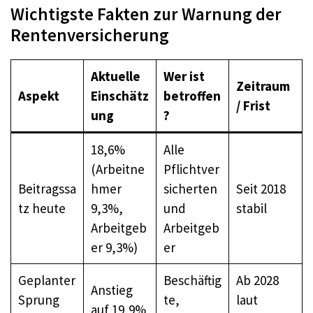
Wichtigste Fakten zur Warnung der
Rentenversicherung
Aktuelle
Wer ist
Zeitraum
Aspekt
Einschätz
betroffen
/ Frist
ung
?
18,6%
Alle
(Arbeitne
Pflichtver
Beitragssa
hmer
sicherten
Seit 2018
tz heute
9,3%,
und
stabil
Arbeitgeb
Arbeitgeb
er 9,3%)
er
Geplanter
Beschäftig
Ab 2028
Anstieg
Sprung
te,
laut
auf 19,9%