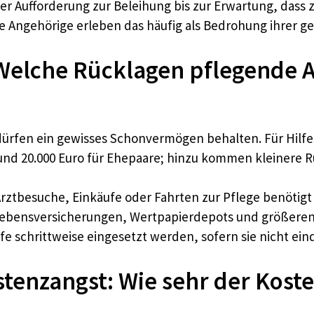
er Aufforderung zur Beleihung bis zur Erwartung, dass z
e Angehörige erleben das häufig als Bedrohung ihrer g
 Welche Rücklagen pflegende 
fen ein gewisses Schonvermögen behalten. Für Hilfe zu
rund 20.000 Euro für Ehepaare; hinzu kommen kleinere 
 Arztbesuche, Einkäufe oder Fahrten zur Pflege benöti
 Lebensversicherungen, Wertpapierdepots und größeren
e schrittweise eingesetzt werden, sofern sie nicht eind
tenzangst: Wie sehr der Koste