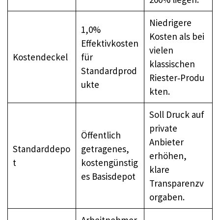
Niedrigere
1,0%
Kosten als bei
Effektivkosten
vielen
Kostendeckel
für
klassischen
Standardprod
Riester‑Produ
ukte
kten.
Soll Druck auf
private
Öffentlich
Anbieter
Standarddepo
getragenes,
erhöhen,
t
kostengünstig
klare
es Basisdepot
Transparenzv
orgaben.
Arbeitnehmer,