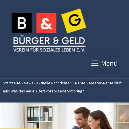
Zum
Inhalt
springen
Menü
Startseite
»
News - Aktuelle Nachrichten
»
Rente
»
Riester‑Rente läuft
aus: Was das neue Altersvorsorgedepot bringt