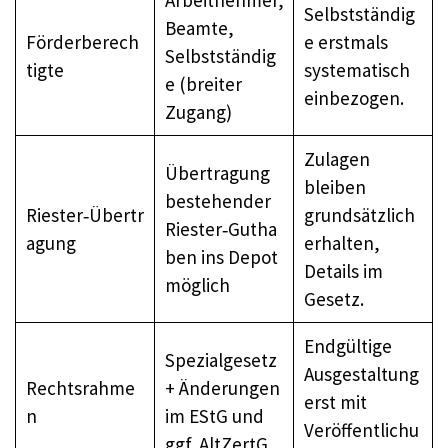
Selbstständig
Beamte,
Förderberech
e erstmals
Selbstständig
tigte
systematisch
e (breiter
einbezogen.
Zugang)
Zulagen
Übertragung
bleiben
bestehender
Riester‑Übertr
grundsätzlich
Riester‑Gutha
agung
erhalten,
ben ins Depot
Details im
möglich
Gesetz.
Endgültige
Spezialgesetz
Ausgestaltung
Rechtsrahme
+ Änderungen
erst mit
n
im EStG und
Veröffentlichu
ggf. AltZertG