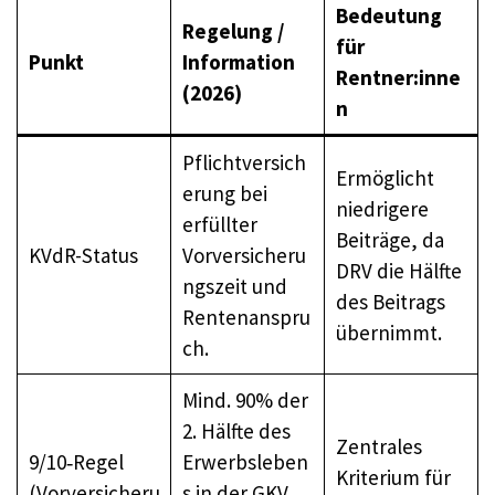
Bedeutung
Regelung /
für
Punkt
Information
Rentner:inne
(2026)
n
Pflichtversich
Ermöglicht
erung bei
niedrigere
erfüllter
Beiträge, da
KVdR-Status
Vorversicheru
DRV die Hälfte
ngszeit und
des Beitrags
Rentenanspru
übernimmt.
ch.
Mind. 90% der
2. Hälfte des
Zentrales
9/10‑Regel
Erwerbsleben
Kriterium für
(Vorversicheru
s in der GKV