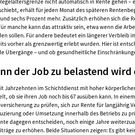
Regelaltersgrenze nicht automatisch in Rente gehen – e
chiebt, erhält für jeden Monat des späteren Rentenbeg
 rund sechs Prozent mehr. Zusätzlich erhöhen sich die 
ür manche kann das attraktiv sein, etwa wenn die Arbe
den sollen. Für andere bedeutet ein längerer Verbleib i
 vorher als grenzwertig erlebt wurden. Hier ist entsc
tende Übergänge – und ob gesundheitliche Einschränk
enn der Job zu belastend wird
seit Jahrzehnten im Schichtdienst mit hoher körperlich
 ob sie ihren Job noch bis 67 ausüben kann. In einem so
rsicherung zu prüfen, sich zur Rente für langjährig Ve
uzierung oder Umsetzung innerhalb des Betriebs zu prüf
nnte dagegen entscheiden, noch einige Jahre weiterzu
räge zu erhöhen. Beide Situationen zeigen: Es gibt kei