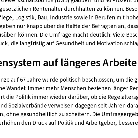
gesetzlichen Rentenalter durchhalten zu können. Besond
lege, Logistik, Bau, Industrie sowie in Berufen mit hoh
 geben nur knapp über die Hälfte der Befragten an, dass 
usüben können. Die Umfrage macht deutlich: Viele Besch
k, die langfristig auf Gesundheit und Motivation schla
nsystem auf längeres Arbeite
nze auf 67 Jahre wurde politisch beschlossen, um die g
ische Wandel: Immer mehr Menschen beziehen länger Ren
ert die Politik immer wieder darüber, ob die Regelalters
nd Sozialverbände verweisen dagegen seit Jahren darau
nen, ohne gesundheitlich zu scheitern. Die Umfrageerge
erhöhen den Druck auf Politik und Arbeitgeber, besser