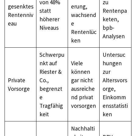
von 48%
zu
gesenktes
erung,
statt
Rentenpa
Rentenniv
wachsend
höherer
keten,
eau
e
Niveaus
bpb-
Rentenlüc
Analysen
ken
Schwerpu
Untersuc
nkt auf
Viele
hungen
Riester &
können
zur
Private
Co.,
gar nicht
Altersvors
Vorsorge
begrenzt
ausreiche
orge,
e
nd privat
Einkomm
Tragfähig
vorsorgen
ensstatisti
keit
ken
Nachhalti