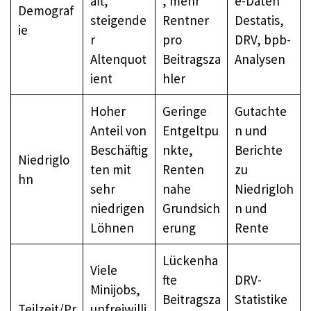
aft,
, mehr
e-Daten
Demograf
steigende
Rentner
Destatis,
ie
r
pro
DRV, bpb-
Altenquot
Beitragsza
Analysen
ient
hler
Hoher
Geringe
Gutachte
Anteil von
Entgeltpu
n und
Beschäftig
nkte,
Berichte
Niedriglo
ten mit
Renten
zu
hn
sehr
nahe
Niedrigloh
niedrigen
Grundsich
n und
Löhnen
erung
Rente
Lückenha
Viele
fte
DRV-
Minijobs,
Beitragsza
Statistike
Teilzeit/Pr
unfreiwilli