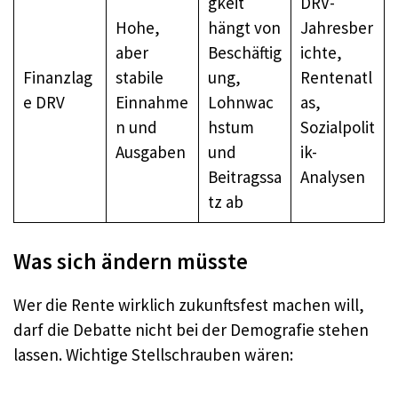
gkeit
DRV-
Hohe,
hängt von
Jahresber
aber
Beschäftig
ichte,
Finanzlag
stabile
ung,
Rentenatl
e DRV
Einnahme
Lohnwac
as,
n und
hstum
Sozialpolit
Ausgaben
und
ik-
Beitragssa
Analysen
tz ab
Was sich ändern müsste
Wer die Rente wirklich zukunftsfest machen will,
darf die Debatte nicht bei der Demografie stehen
lassen. Wichtige Stellschrauben wären: