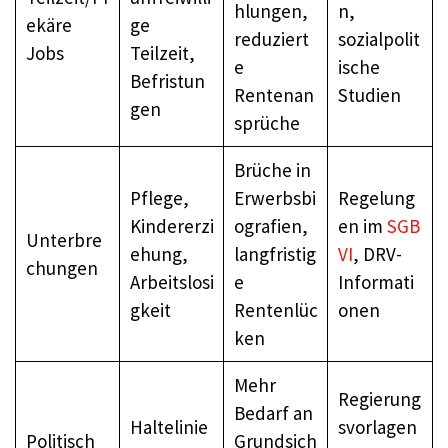
hlungen,
n,
ekäre
ge
reduziert
sozialpolit
Jobs
Teilzeit,
e
ische
Befristun
Rentenan
Studien
gen
sprüche
Brüche in
Pflege,
Erwerbsbi
Regelung
Kindererzi
ografien,
en im
SGB
Unterbre
ehung,
langfristig
VI
, DRV-
chungen
Arbeitslosi
e
Informati
gkeit
Rentenlüc
onen
ken
Mehr
Regierung
Bedarf an
Haltelinie
svorlagen
Politisch
Grundsich