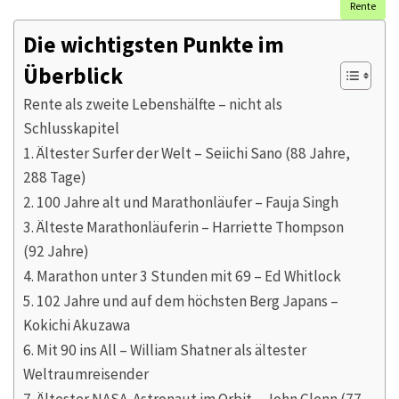
Rente
Die wichtigsten Punkte im
Überblick
Rente als zweite Lebenshälfte – nicht als
Schlusskapitel
1. Ältester Surfer der Welt – Seiichi Sano (88 Jahre,
288 Tage)
2. 100 Jahre alt und Marathonläufer – Fauja Singh
3. Älteste Marathonläuferin – Harriette Thompson
(92 Jahre)
4. Marathon unter 3 Stunden mit 69 – Ed Whitlock
5. 102 Jahre und auf dem höchsten Berg Japans –
Kokichi Akuzawa
6. Mit 90 ins All – William Shatner als ältester
Weltraumreisender
7. Ältester NASA-Astronaut im Orbit – John Glenn (77