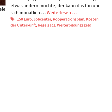
etwas ändern möchte, der kann das tun und
ele
sich monatlich …
Weiterlesen …
n
Schlagwörter
150 Euro
,
Jobcenter
,
Kooperationsplan
,
Kosten
der Unterkunft
,
Regelsatz
,
Weiterbildungsgeld