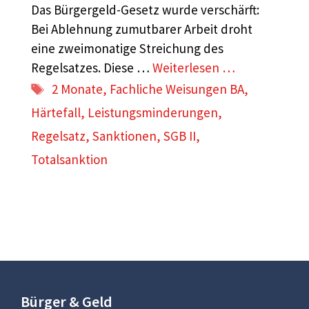
Das Bürgergeld-Gesetz wurde verschärft:
Bei Ablehnung zumutbarer Arbeit droht
eine zweimonatige Streichung des
Regelsatzes. Diese …
Weiterlesen …
Schlagwörter
2 Monate
,
Fachliche Weisungen BA
,
Härtefall
,
Leistungsminderungen
,
Regelsatz
,
Sanktionen
,
SGB II
,
Totalsanktion
Bürger & Geld