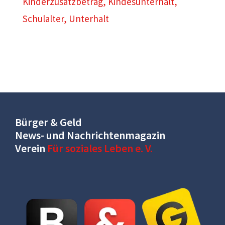
Kinderzusatzbetrag
,
Kindesunterhalt
,
Schulalter
,
Unterhalt
Bürger & Geld
News- und Nachrichtenmagazin
Verein
Für soziales Leben e. V.