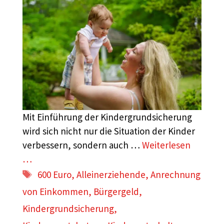
Mit Einführung der Kindergrundsicherung
wird sich nicht nur die Situation der Kinder
verbessern, sondern auch …
Weiterlesen
…
Schlagwörter
600 Euro
,
Alleinerziehende
,
Anrechnung
von Einkommen
,
Bürgergeld
,
Kindergrundsicherung
,