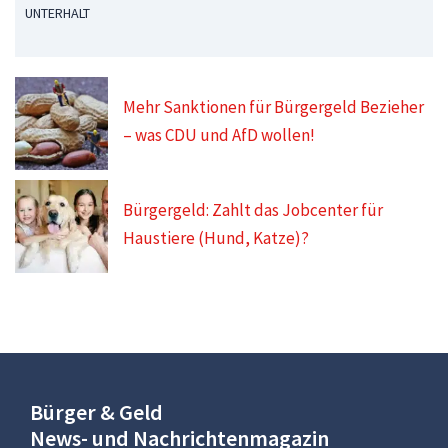
UNTERHALT
Mehr Sanktionen für Bürgergeld Bezieher
– was CDU und AfD wollen!
Bürgergeld: Zahlt das Jobcenter für
Haustiere (Hund, Katze)?
Bürger & Geld
News- und Nachrichtenmagazin