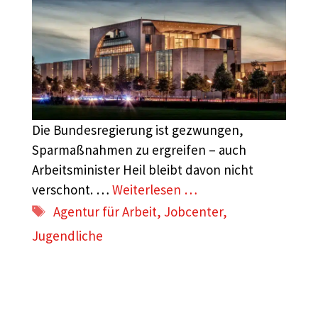
Die Bundesregierung ist gezwungen,
Sparmaßnahmen zu ergreifen – auch
Arbeitsminister Heil bleibt davon nicht
verschont. …
Weiterlesen …
Schlagwörter
Agentur für Arbeit
,
Jobcenter
,
Jugendliche