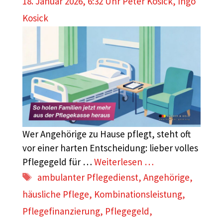
18. Januar 2026, 6:32 Uhr
Peter Kosick
,
Ingo
Kosick
Wer Angehörige zu Hause pflegt, steht oft
vor einer harten Entscheidung: lieber volles
Pflegegeld für …
Weiterlesen …
Schlagwörter
ambulanter Pflegedienst
,
Angehörige
,
häusliche Pflege
,
Kombinationsleistung
,
Pflegefinanzierung
,
Pflegegeld
,