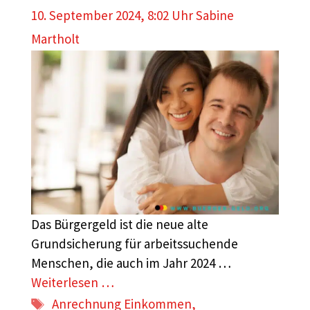
10. September 2024, 8:02 Uhr
Sabine
Martholt
Das Bürgergeld ist die neue alte
Grundsicherung für arbeitssuchende
Menschen, die auch im Jahr 2024 …
Weiterlesen …
Schlagwörter
Anrechnung Einkommen
,