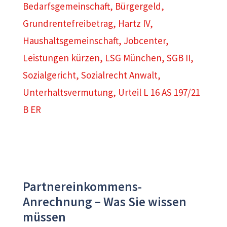
Bedarfsgemeinschaft
,
Bürgergeld
,
Grundrentefreibetrag
,
Hartz IV
,
Haushaltsgemeinschaft
,
Jobcenter
,
Leistungen kürzen
,
LSG München
,
SGB II
,
Sozialgericht
,
Sozialrecht Anwalt
,
Unterhaltsvermutung
,
Urteil L 16 AS 197/21
B ER
Partnereinkommens-
Anrechnung – Was Sie wissen
müssen