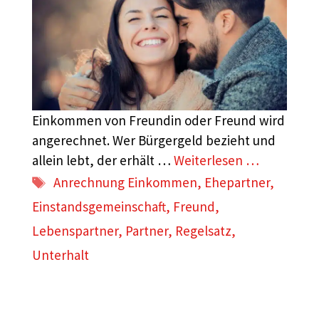
Einkommen von Freundin oder Freund wird
angerechnet. Wer Bürgergeld bezieht und
allein lebt, der erhält …
Weiterlesen …
Schlagwörter
Anrechnung Einkommen
,
Ehepartner
,
Einstandsgemeinschaft
,
Freund
,
Lebenspartner
,
Partner
,
Regelsatz
,
Unterhalt