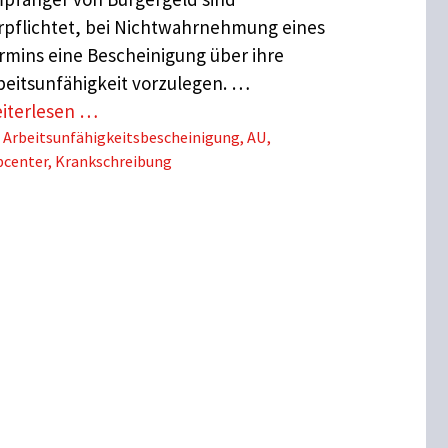
rpflichtet, bei Nichtwahrnehmung eines
rmins eine Bescheinigung über ihre
beitsunfähigkeit vorzulegen. …
iterlesen …
Schlagwörter
Arbeitsunfähigkeitsbescheinigung
,
AU
,
bcenter
,
Krankschreibung