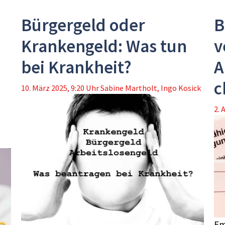
Bürgergeld oder
B
Krankengeld: Was tun
v
bei Krankheit?
A
c
10. März 2025, 9:20 Uhr
Sabine Martholt
,
Ingo Kosick
2. 
Em