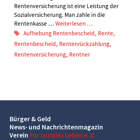
Rentenversicherung ist eine Leistung der
Sozialversicherung. Man zahle in die
Rentenkasse …
Weiterlesen …
Schlagwörter
Aufhebung Rentenbescheid
,
Rente
,
Rentenbescheid
,
Rentenrückzahlung
,
Rentenversicherung
,
Rentner
Bürger & Geld
News- und Nachrichtenmagazin
Verein
Für soziales Leben e. V.