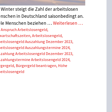
 Winter steigt die Zahl der arbeitslosen
nschen in Deutschland saisonbedingt an.
ele Menschen beziehen …
Weiterlesen …
Schlagwörter
Anspruch Arbeitslosengeld
,
wartschaftszeiten
,
Arbeitslosengeld
,
beitslosengeld Auszahlung Dezember 2023
,
beitslosengeld Auszahlungstermine 2024
,
szahlung Arbeitslosengeld Dezember 2023
,
szahlungstermine Arbeitslosengeld 2024
,
rgergeld
,
Bürgergeld beantragen
,
Höhe
eitslosengeld