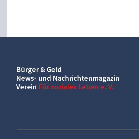
Bürger & Geld
News- und Nachrichtenmagazin
Verein
Für soziales Leben e. V.