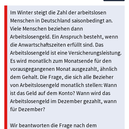
Im Winter steigt die Zahl der arbeitslosen
Menschen in Deutschland saisonbedingt an.
Viele Menschen beziehen dann
Arbeitslosengeld. Ein Anspruch besteht, wenn
die Anwartschaftszeiten erfüllt sind. Das
Arbeitslosengeld ist eine Versicherungsleistung.
Es wird monatlich zum Monatsende für den
vorausgegangenen Monat ausgezahlt, ähnlich
dem Gehalt. Die Frage, die sich alle Bezieher
von Arbeitslosengeld monatlich stellen: Wann
ist das Geld auf dem Konto? Wann wird das
Arbeitslosengeld im Dezember gezahlt, wann
für Dezember?
Wir beantworten die Frage nach dem