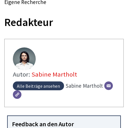
Eigene Recherche
Redakteur
Autor:
Sabine Martholt
Sabine
Martholt
Alle Beiträge ansehen
Feedback an den Autor