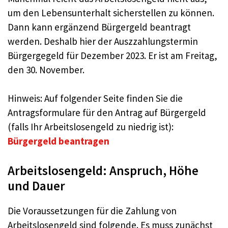
um den Lebensunterhalt sicherstellen zu können.
Dann kann ergänzend Bürgergeld beantragt
werden. Deshalb hier der Auszzahlungstermin
Bürgergegeld für Dezember 2023. Er ist am Freitag,
den 30. November.
Hinweis: Auf folgender Seite finden Sie die
Antragsformulare für den Antrag auf Bürgergeld
(falls Ihr Arbeitslosengeld zu niedrig ist):
Bürgergeld beantragen
Arbeitslosengeld: Anspruch, Höhe
und Dauer
Die Voraussetzungen für die Zahlung von
Arbeitslosengeld sind folgende. Es muss zunächst