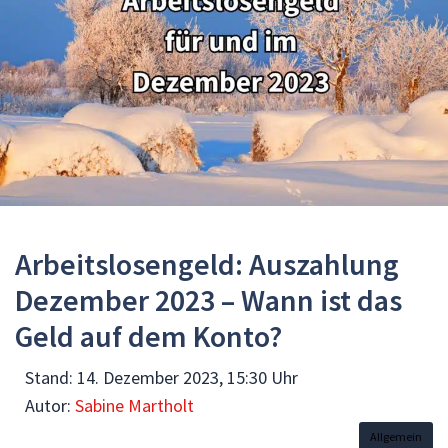
Arbeitslosengeld: Auszahlung
Dezember 2023 – Wann ist das
Geld auf dem Konto?
Stand:
14. Dezember 2023, 15:30 Uhr
Autor:
Sabine Martholt
Allgemein