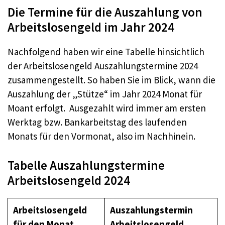
Die Termine für die Auszahlung von
Arbeitslosengeld im Jahr 2024
Nachfolgend haben wir eine Tabelle hinsichtlich
der Arbeitslosengeld Auszahlungstermine 2024
zusammengestellt. So haben Sie im Blick, wann die
Auszahlung der „Stütze“ im Jahr 2024 Monat für
Moant erfolgt. Ausgezahlt wird immer am ersten
Werktag bzw. Bankarbeitstag des laufenden
Monats für den Vormonat, also im Nachhinein.
Tabelle Auszahlungstermine
Arbeitslosengeld 2024
Arbeitslosengeld
Auszahlungstermin
für den Monat
Arbeitslosengeld