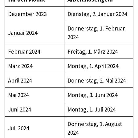
Dezember 2023
Dienstag, 2. Januar 2024
Donnerstag, 1. Februar
Januar 2024
2024
Februar 2024
Freitag, 1. März 2024
März 2024
Montag, 1. April 2024
April 2024
Donnerstag, 2. Mai 2024
Mai 2024
Montag, 3. Juni 2024
Juni 2024
Montag, 1. Juli 2024
Donnerstag, 1. August
Juli 2024
2024