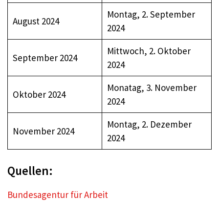
Montag, 2. September
August 2024
2024
Mittwoch, 2. Oktober
September 2024
2024
Monatag, 3. November
Oktober 2024
2024
Montag, 2. Dezember
November 2024
2024
Quellen:
Bundesagentur für Arbeit