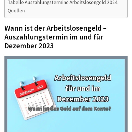
Tabelle Auszahlungstermine Arbeitslosengeld 2024
Quellen
Wann ist der Arbeitslosengeld –
Auszahlungstermin im und für
Dezember 2023