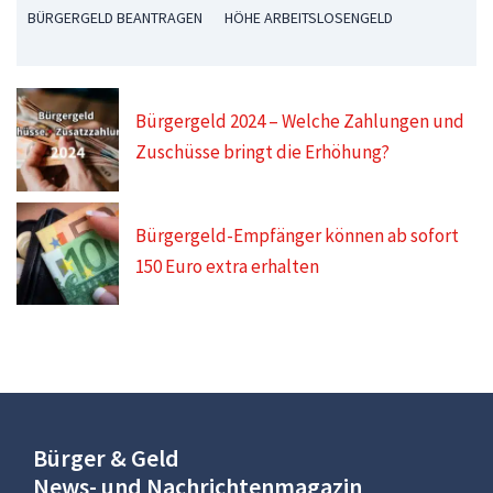
BÜRGERGELD BEANTRAGEN
HÖHE ARBEITSLOSENGELD
Bürgergeld 2024 – Welche Zahlungen und
Zuschüsse bringt die Erhöhung?
Bürgergeld-Empfänger können ab sofort
150 Euro extra erhalten
Bürger & Geld
News- und Nachrichtenmagazin