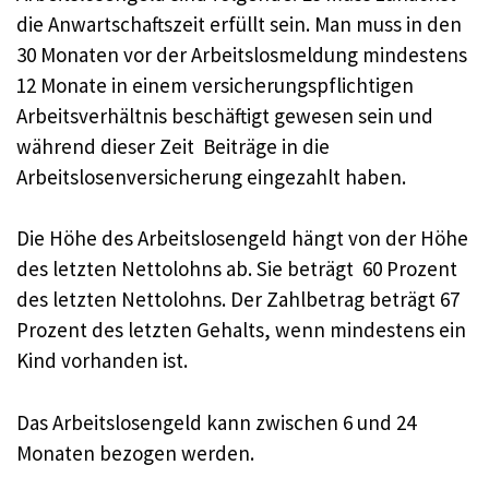
die Anwartschaftszeit erfüllt sein. Man muss in den
30 Monaten vor der Arbeitslosmeldung mindestens
12 Monate in einem versicherungspflichtigen
Arbeitsverhältnis beschäftigt gewesen sein und
während dieser Zeit Beiträge in die
Arbeitslosenversicherung eingezahlt haben.
Die Höhe des Arbeitslosengeld hängt von der Höhe
des letzten Nettolohns ab. Sie beträgt 60 Prozent
des letzten Nettolohns. Der Zahlbetrag beträgt 67
Prozent des letzten Gehalts, wenn mindestens ein
Kind vorhanden ist.
Das Arbeitslosengeld kann zwischen 6 und 24
Monaten bezogen werden.