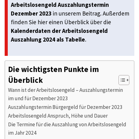
Arbeitslosengeld Auszahlungstermin
Dezember 2023
in unserem Beitrag. Außerdem
finden Sie hier einen Überblick über die
Kalenderdaten der Arbeitslosengeld
Auszahlung 2024
als Tabelle
.
Die wichtigsten Punkte im
Überblick
Wann ist der Arbeitslosengeld – Auszahlungstermin
im und für Dezember 2023
Auszahlungstermin Bürgergeld für Dezember 2023
Arbeitslosengeld Anspruch, Höhe und Dauer
Die Termine für die Auszahlung von Arbeitslosengeld
im Jahr 2024