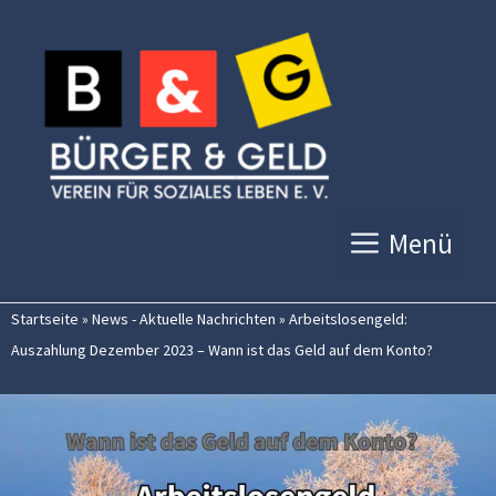
Zum
Inhalt
springen
Menü
Startseite
»
News - Aktuelle Nachrichten
»
Arbeitslosengeld:
Auszahlung Dezember 2023 – Wann ist das Geld auf dem Konto?