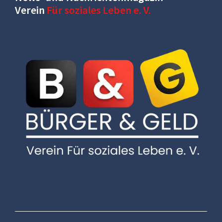
Verein
Für soziales Leben e. V.