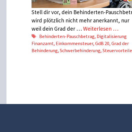
Stell dir vor, dein Behinderten-Pauschbet
wird plötzlich nicht mehr anerkannt, nur
weil dein Grad der …
Weiterlesen …
Schlagwörter
Behinderten-Pauschbetrag
,
Digitalisierung
Finanzamt
,
Einkommensteuer
,
GdB 20
,
Grad der
Behinderung
,
Schwerbehinderung
,
Steuervorteile